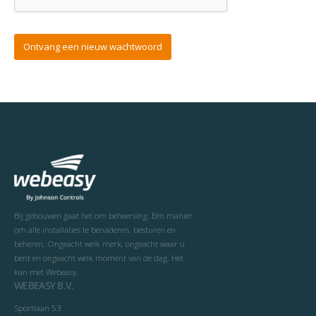
Bij gebouwen gaat het om beheersing. Eén manier
om alle installaties te benaderen, besturen en
beheren. Ongeacht welk merk, ongeacht waar u
bent en ongeacht welk moment van de dag. Het
kan met Webeasy.
WEBEASY B.V.
Sportlaan 53