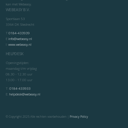
kan met Webeasy.
WEBEASY B.V.
Sportlaan 53
3364 DK Sliedrecht
T
0184-433939
E
info@webeasy.nl
I:
www.webeasy.nl
HELPDESK
Openingstijden:
maandag t/m vrijdag
08.30 - 12.30 uur
13.00 - 17.00 uur
T:
0184-433933
E:
helpdesk@webeasy.nl
© Copyright 2025 Alle rechten voorbehouden |
Privacy Policy