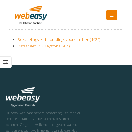
Bekabelings en bedradings voorschriften (1426)
Datasheet CCS Keystone (914)
Bij gebouwen gaat het om beheersing. Eén manier
om alle installaties te benaderen, besturen en
beheren. Ongeacht welk merk, ongeacht waar u
bent en ongeacht welk moment van de dag. Het